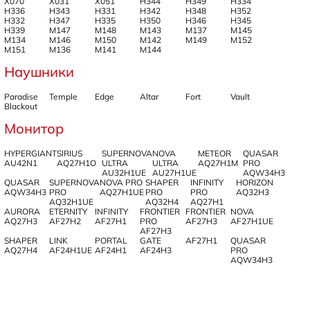
X070
X031
X051
H344
H349
H334
H336
H343
H331
H342
H348
H352
H332
H347
H335
H350
H346
H345
H339
M147
M148
M143
M137
M145
M134
M146
M150
M142
M149
M152
M151
M136
M141
M144
Наушники
Paradise
Temple
Edge
Аltar
Fort
Vault
Blackout
Монитор
HYPERGIANT
SIRIUS
SUPERNOVA
NOVA
METEOR
QUASAR
AU42N1
AQ27H1O
ULTRA
ULTRA
AQ27H1M
PRO
AU32H1UE
AU27H1UE
AQW34H3
QUASAR
SUPERNOVA
NOVA PRO
SHAPER
INFINITY
HORIZON
AQW34H3
PRO
AQ27H1UE
PRO
PRO
AQ32H3
AQ32H1UE
AQ32H4
AQ27H1
AURORA
ETERNITY
INFINITY
FRONTIER
FRONTIER
NOVA
AQ27H3
AF27H2
AF27H1
PRO
AF27H3
AF27H1UE
AF27H3
SHAPER
LINK
PORTAL
GATE
AF27H1
QUASAR
AQ27H4
AF24H1UE
AF24H1
AF24H3
PRO
AQW34H3