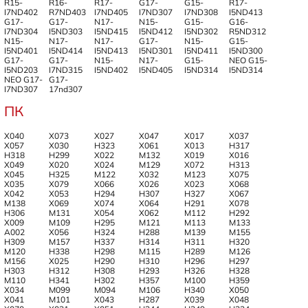
R15-
R16-
R17-
G17-
G15-
R17-
I7ND402
R7ND403
I7ND405
I7ND307
I7ND308
I5ND413
G17-
G17-
N17-
N15-
G15-
G16-
I7ND304
I5ND303
I5ND415
I5ND412
I5ND302
R5ND312
N15-
N17-
N17-
G17-
N15-
G15-
I5ND401
I5ND414
I5ND413
I5ND301
I5ND411
I5ND300
G17-
G17-
N15-
N17-
G15-
NEO G15-
I5ND203
I7ND315
I5ND402
I5ND405
I5ND314
I5ND314
NEO G17-
G17-
I7ND307
17nd307
ПК
X040
X073
X027
X047
X017
X037
X057
X030
H323
X061
X013
H317
H318
H299
X022
M132
X019
X016
X049
X020
X024
M129
X072
H313
X045
H325
M122
X032
M123
X075
X035
X079
X066
X026
X023
X068
X042
X053
H294
H307
H327
X067
M138
X069
X074
X064
H291
X078
H306
M131
X054
X062
M112
H292
X009
M109
H295
M121
M113
M133
A002
X056
H324
H288
M139
M155
H309
M157
H337
H314
H311
H320
M120
H338
H298
M115
H289
M126
M156
X025
H290
H310
H296
H297
H303
H312
H308
H293
H326
H328
M110
H341
H302
H357
M100
H359
X034
M099
M094
M106
H340
X050
X041
M101
X043
H287
X039
X048