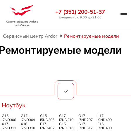
+7 (351) 200-51-37
Ежедневно с 9:00 до 21:00
Сервисный центр Ardor
в
Челябинске
Сервисный центр Ardor
Ремонтируемые модели
Ремонтируемые модели
Ноутбук
G15-
G17-
G15-
G17-
G17-
L17-
I7ND306
I7ND309
I5ND305
I7ND210
I7ND207
I9ND400
X17-
X16-
E17-
G15-
G17-
E15-
I7ND311
I7ND310
I7ND402
I7ND316
I7ND317
I7ND400