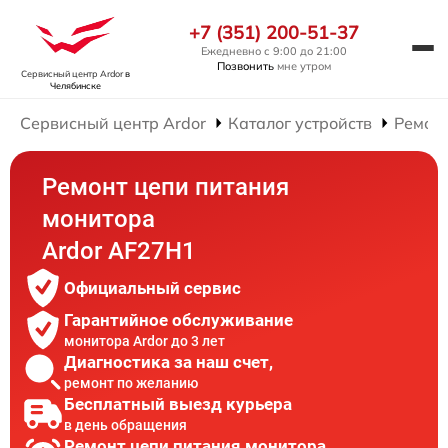
+7 (351) 200-51-37
Ежедневно с 9:00 до 21:00
Позвонить
мне утром
Сервисный центр Ardor
в
Челябинске
Сервисный центр Ardor
Каталог устройств
Ремон
Ремонт цепи питания
монитора
Ardor AF27H1
Официальный сервис
Гарантийное обслуживание
монитора Ardor до 3 лет
Диагностика за наш счет,
ремонт по желанию
Бесплатный выезд курьера
в день обращения
Ремонт цепи питания монитора