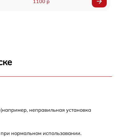
1100 р
1100 р
1492 р
1500 р
ске
1000 р
2100 р
 (например, неправильная установка
 при нормальном использовании.