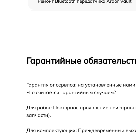
Ремонт Bluetooth передатчика Ardor Vault
Ремонт динамика Ardor Vault
Восстановление после попадания влаги
Ardor Vault
Замена микрофона Ardor Vault
Гарантийные обязательст
Прошивка Ardor Vault
Гарантия от сервиса: на установленные нами
Ремонт разъема зарядки Ardor Vault
Что считается гарантийным случаем?
Для работ: Повторное проявление неисправн
запчасти).
Для комплектующих: Преждевременный выход 