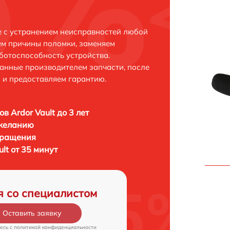
е с устранением неисправностей любой
ем причины поломки, заменяем
ботоспособность устройства.
анные производителем запчасти, после
 и предоставляем гарантию.
в Ardor Vault до 3 лет
 желанию
бращения
lt от 35 минут
я со специалистом
Оставить заявку
есь c
политикой конфиденциальности