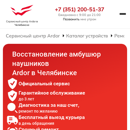
+7 (351) 200-51-37
Ежедневно с 9:00 до 21:00
Позвонить
мне утром
Сервисный центр Ardor
в
Челябинске
Сервисный центр Ardor
Каталог устройств
Ремон
Восстановление амбушюр
наушников
Ardor в Челябинске
Официальный сервис
Гарантийное обслуживание
до 3 лет
Диагностика за наш счет,
ремонт по желанию
Бесплатный выезд курьера
в день обращения
Срочный ремонт