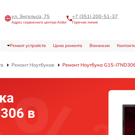
ул. Энгельса, 75
+7 (351) 200-51-37
Адрес сервисного центра Ardor
Горячая линия
Ремонт устройств
Цена ремонта
Вакансии
Контакт
тв
Ремонт Ноутбуков
Ремонт Ноутбука G15-I7ND30
ка
D306 в