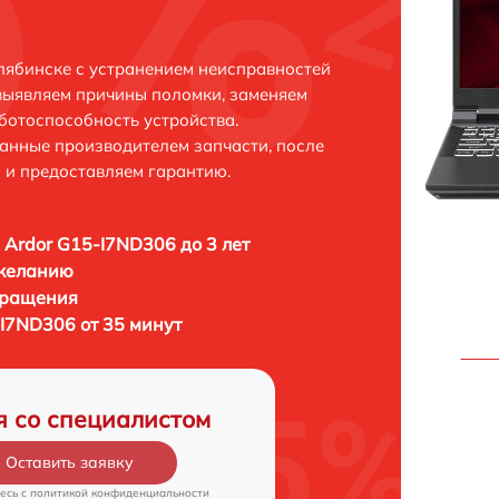
лябинске с устранением неисправностей
выявляем причины поломки, заменяем
ботоспособность устройства.
анные производителем запчасти, после
 и предоставляем гарантию.
 Ardor G15-I7ND306 до 3 лет
 желанию
бращения
-I7ND306 от 35 минут
я со специалистом
Оставить заявку
есь c
политикой конфиденциальности