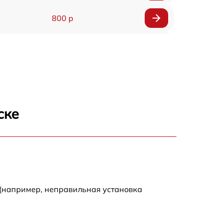
800 р
890 р
600 р
600 р
ске
1490 р
990 р
500 р
 (например, неправильная установка
600 р