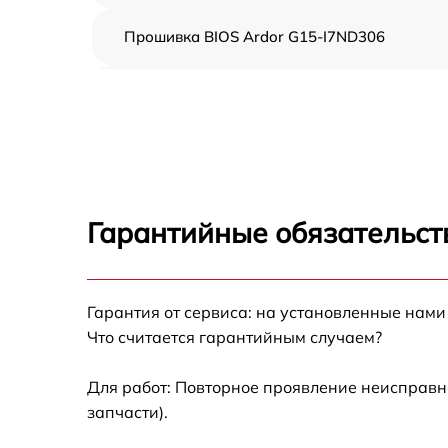
Прошивка BIOS Ardor G15-I7ND306
Замена оперативной памяти Ardor G15-
I7ND306
Замена микрофона Ardor G15-I7ND306
Замена кулера Ardor G15-I7ND306
Гарантийные обязательст
Замена звуковой карты Ardor G15-I7ND306
Гарантия от сервиса: на установленные нами
Замена USB порта Ardor G15-I7ND306
Что считается гарантийным случаем?
Замена HDD (замена жёсткого диска) Ardor
G15-I7ND306
Для работ: Повторное проявление неисправн
запчасти).
Замена разъёмов (HDMI, DVI, Дисплей
порта) Ardor G15-I7ND306