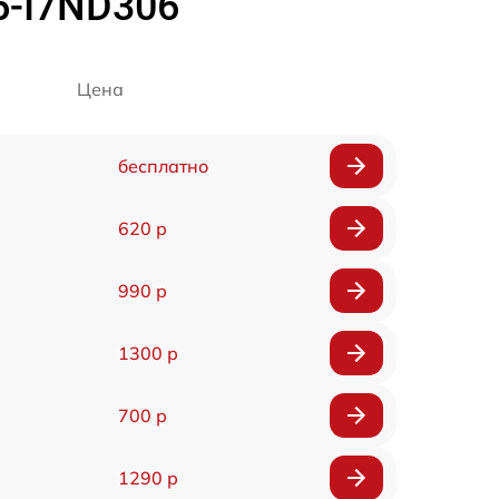
5-I7ND306
Цена
бесплатно
620 р
990 р
1300 р
700 р
1290 р