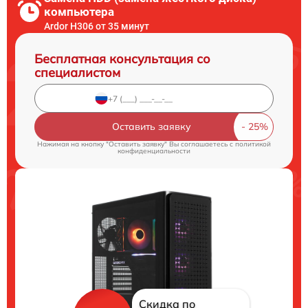
компьютера
Ardor H306 от 35 минут
Бесплатная консультация со
специалистом
Оставить заявку
Нажимая на кнопку "Оставить заявку" Вы соглашаетесь c
политикой
конфиденциальности
Скидка по