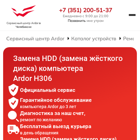
+7 (351) 200-51-37
Ежедневно с 9:00 до 21:00
Позвонить
мне утром
Сервисный центр Ardor
в
Челябинске
Сервисный центр Ardor
Каталог устройств
Ремон
Замена HDD (замена жёсткого
диска) компьютера
Ardor H306
Официальный сервис
Гарантийное обслуживание
компьютера Ardor до 3 лет
Диагностика за наш счет,
ремонт по желанию
Бесплатный выезд курьера
в день обращения
Замена HDD (замена жёсткого диска)