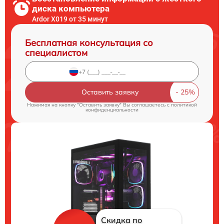
диска компьютера
Ardor X019 от 35 минут
Бесплатная консультация со
специалистом
Оставить заявку
Нажимая на кнопку "Оставить заявку" Вы соглашаетесь c
политикой
конфиденциальности
Скидка по