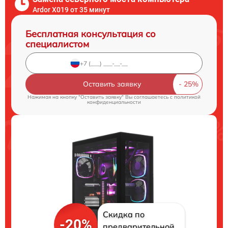
Ardor X019 от 35 минут
Бесплатная консультация со
специалистом
Оставить заявку
Нажимая на кнопку "Оставить заявку" Вы соглашаетесь c
политикой
конфиденциальности
Скидка по
-20%
предварительной