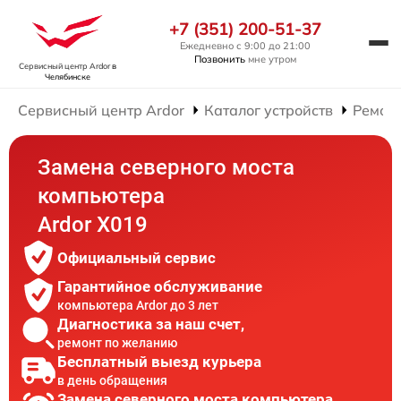
+7 (351) 200-51-37
Ежедневно с 9:00 до 21:00
Позвонить
мне утром
Сервисный центр Ardor
в
Челябинске
Сервисный центр Ardor
Каталог устройств
Ремон
Замена северного моста
компьютера
Ardor X019
Официальный сервис
Гарантийное обслуживание
компьютера Ardor до 3 лет
Диагностика за наш счет,
ремонт по желанию
Бесплатный выезд курьера
в день обращения
Замена северного моста компьютера