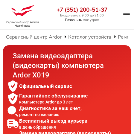
+7 (351) 200-51-37
Ежедневно с 9:00 до 21:00
Позвонить
мне утром
Сервисный центр Ardor
в
Челябинске
Сервисный центр Ardor
Каталог устройств
Ремон
Замена видеоадаптера
(видеокарты) компьютера
Ardor X019
Официальный сервис
Гарантийное обслуживание
компьютера Ardor до 3 лет
Диагностика за наш счет,
ремонт по желанию
Бесплатный выезд курьера
в день обращения
Замена видеоадаптера (видеокарты)