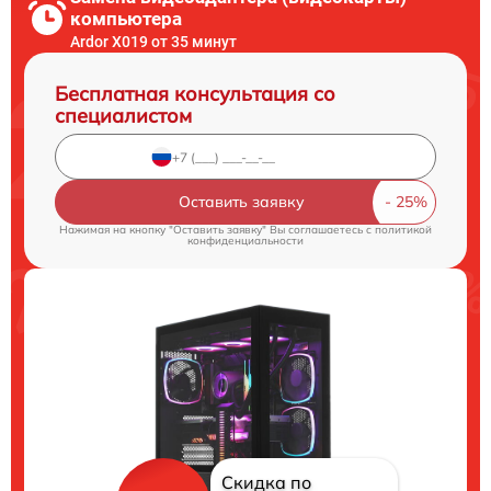
компьютера
Ardor X019 от 35 минут
Бесплатная консультация со
специалистом
Оставить заявку
Нажимая на кнопку "Оставить заявку" Вы соглашаетесь c
политикой
конфиденциальности
Скидка по