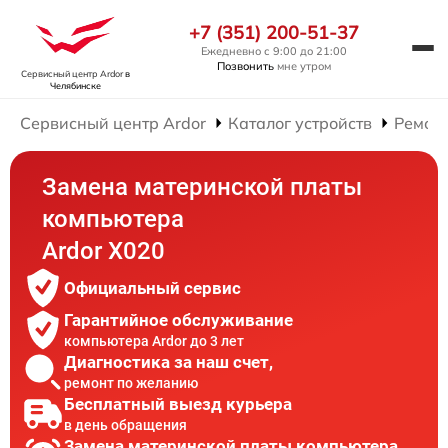
+7 (351) 200-51-37
Ежедневно с 9:00 до 21:00
Позвонить
мне утром
Сервисный центр Ardor
в
Челябинске
Сервисный центр Ardor
Каталог устройств
Ремон
Замена материнской платы
компьютера
Ardor X020
Официальный сервис
Гарантийное обслуживание
компьютера Ardor до 3 лет
Диагностика за наш счет,
ремонт по желанию
Бесплатный выезд курьера
в день обращения
Замена материнской платы компьютера