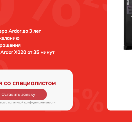
ра Ardor до 3 лет
 желанию
бращения
а
Ardor X020 от 35 минут
я со специалистом
Оставить заявку
есь c
политикой конфиденциальности